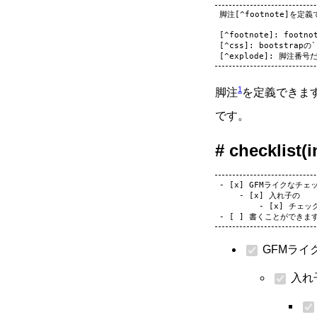
脚注[^footnote]を
[^footnote]: footn
[^css]: bootstrapの
1
脚注
を定義できま
です。
checklist(
- [x] GFMライクなチェ
    - [x] 入れ子の

        - [x] チェ
GFMライ
入れ