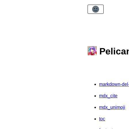
Peli
markdown-del-
mdx_cite
mdx_unimoji
toc