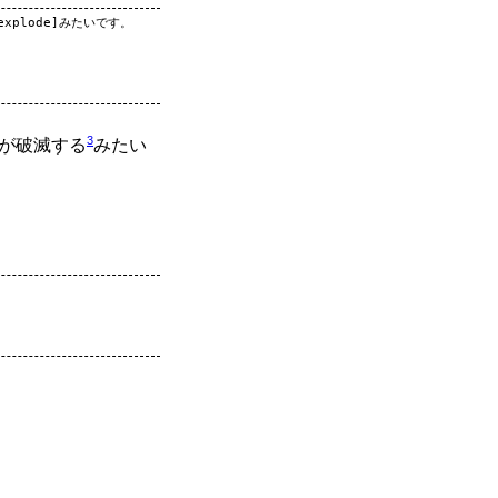
plode]みたいです。

3
が破滅する
みたい