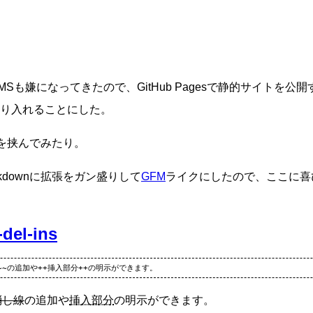
Sも嫌になってきたので、GitHub Pagesで静的サイトを公
り入れることにした。
areを挟んでみたり。
kdownに拡張をガン盛りして
GFM
ライクにしたので、ここに喜
del-ins
消し線
の追加や
挿入部分
の明示ができます。