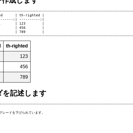
表を作成します
d      | th-righted |

------:| ----------:|

       | 123        |

       | 456        |

d
th-righted
1
123
456
789
ダを記述します
グレードを下げられています。


