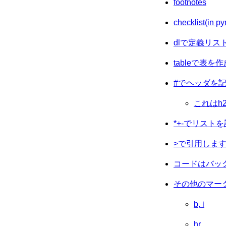
footnotes
checklist(in 
dlで定義リス
tableで表を
#でヘッダを
これはh
*+-でリスト
>で引用しま
コードはバッ
その他のマー
b, i
hr