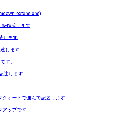
pymdown-extensions)
トを作成します
作成します
記述します
2です。
を記述します
す
ククオートで囲んで記述します
クアップです