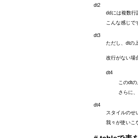
dt2
ddには複数
こんな感じで
dt3
ただし、dt
改行がない場
dt4
このdt
さらに、
dt4
スタイルのせ
我々が使いこ