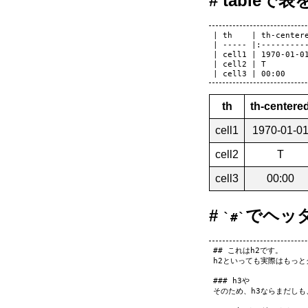
tableで
| th    | th-centere
| ----- |:----------
| cell1 | 1970-01-01
| cell2 | T         
th
th-centere
cell1
1970-01-0
cell2
T
cell3
00:00
でヘッ
#
## これはh2です。

h2といっても実際はもっと
### h3や

そのため、h3ならまだしも、