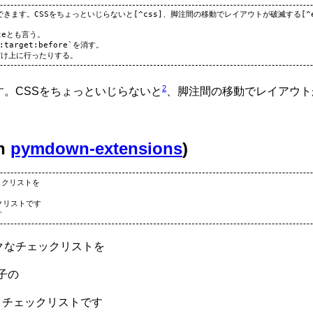
定義できます。CSSをちょっといじらないと[^css]、脚注間の移動でレイアウトが破滅する[^ex
oteとも言う。

`:target:before`を消す。

2
す。CSSをちょっといじらないと
、脚注間の移動でレイアウト
in
pymdown-extensions
)
ックリストを

ックリストです

クなチェックリストを
子の
チェックリストです