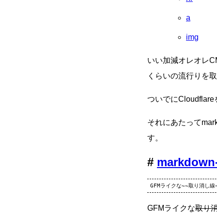
a
img
いい加減オレオレCM
くらいの流行りを取
ついでにCloudfl
それにあたってmar
す。
markdown-
GFMライクな
取り