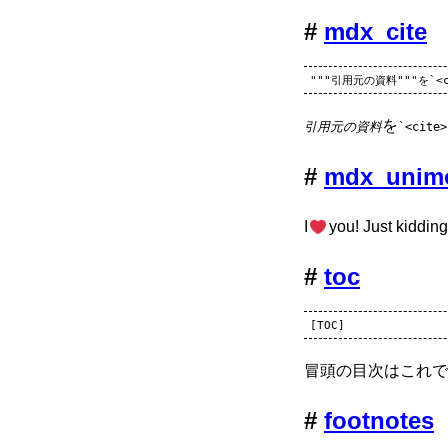
mdx_cite
を
引用元の資料
<cite>
mdx_unimo
I
you! Just kiddin
toc
冒頭の目次はこれです
footnotes