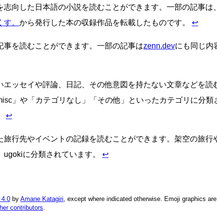
を志向した日本語の小説を読むことができます。一部の記事は
くす。
から発行した本の収録作品を転載したものです。
↩
記事を読むことができます。一部の記事は
zenn.dev
にも同じ内
いエッセイや評論、日記、その他意図を持たない文章などを読
misc」や「カテゴリなし」「その他」といったカテゴリに分類
。
↩
た旅行先やイベントの記録を読むことができます。架空の旅行
ugokiに分類されています。
↩
 4.0
by
Amane Katagiri
, except where indicated otherwise. Emoji graphics ar
ther contributors
.