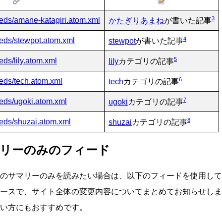
3
feeds/amane-katagiri.atom.xml
かたぎりあまね
が書いた記事
4
feeds/stewpot.atom.xml
stewpot
が書いた記事
5
eeds/lily.atom.xml
lily
カテゴリの記事
6
eeds/tech.atom.xml
tech
カテゴリの記事
7
eeds/ugoki.atom.xml
ugoki
カテゴリの記事
8
feeds/shuzai.atom.xml
shuzai
カテゴリの記事
リーのみのフィード
のサマリーのみを読みたい場合は、以下のフィードを使用して
ースで、サイト全体の変更内容についてまとめてお知らせしま
い方にもおすすめです。