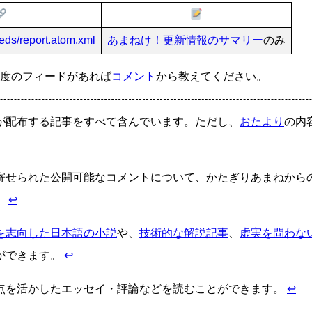
eeds/report.atom.xml
あまねけ！更新情報のサマリー
のみ
度のフィードがあれば
コメント
から教えてください。
が配布する記事をすべて含んでいます。ただし、
おたより
の内
寄せられた公開可能なコメントについて、かたぎりあまねから
。
↩
を志向した日本語の小説
や、
技術的な解説記事
、
虚実を問わな
ができます。
↩
点を活かしたエッセイ・評論などを読むことができます。
↩