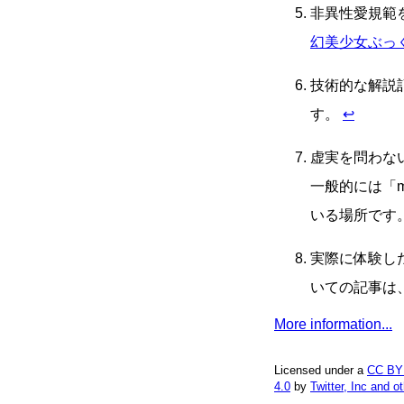
非異性愛規範
幻美少女ぶっ
技術的な解説
す。
↩
虚実を問わな
一般的には「
いる場所です
実際に体験し
いての記事は、
More information...
Licensed under a
CC BY
4.0
by
Twitter, Inc and o