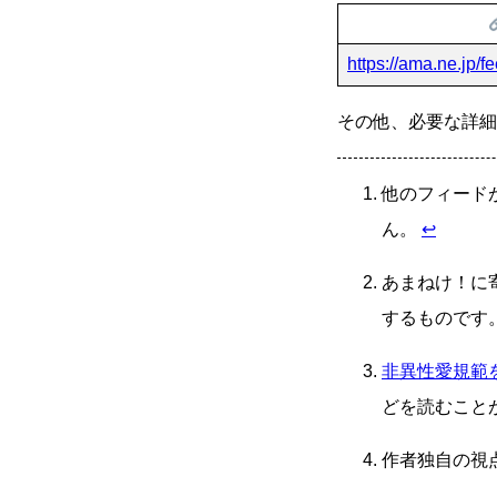
https://ama.ne.jp/f
その他、必要な詳細
他のフィード
ん。
↩
あまねけ！に
するものです
非異性愛規範
どを読むこと
作者独自の視