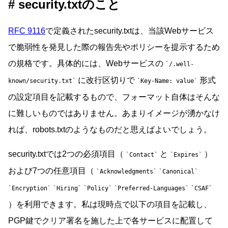
security.txtのこと
RFC 9116
で定義されたsecurity.txtは、当該Webサービス
で脆弱性を発見した際の報告先やポリシーを提示するため
の規格です。具体的には、Webサービスの
/.well-
に改行区切りで
形式
known/security.txt
Key-Name: value
の設定項目を記載するもので、フォーマット自体はそんな
に難しいものではありません。あまりイメージが湧かなけ
れば、robots.txtのようなものだと思えばよいでしょう。
security.txtでは2つの必須項目（
と
）
Contact
Expires
および7つの任意項目（
Acknowledgments
Canonical
Encryption
Hiring
Policy
Preferred-Languages
CSAF
）を利用できます。私は現時点で以下の項目を記載し、
PGP鍵でクリア署名を施した上で各サービスに配置して