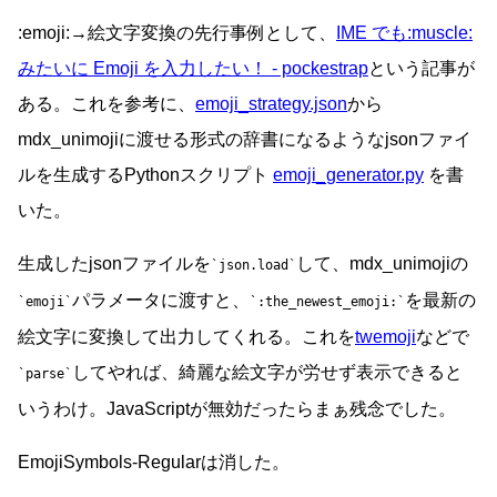
:emoji:→絵文字変換の先行事例として、
IME でも:muscle:
みたいに Emoji を入力したい！ - pockestrap
という記事が
ある。これを参考に、
emoji_strategy.json
から
mdx_unimojiに渡せる形式の辞書になるようなjsonファイ
ルを生成するPythonスクリプト
emoji_generator.py
を書
いた。
生成したjsonファイルを
して、mdx_unimojiの
json.load
パラメータに渡すと、
を最新の
emoji
:the_newest_emoji:
絵文字に変換して出力してくれる。これを
twemoji
などで
してやれば、綺麗な絵文字が労せず表示できると
parse
いうわけ。JavaScriptが無効だったらまぁ残念でした。
EmojiSymbols-Regularは消した。