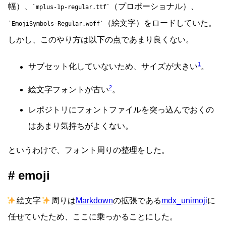
幅）、
（プロポーショナル）、
mplus-1p-regular.ttf
（絵文字）をロードしていた。
EmojiSymbols-Regular.woff
しかし、このやり方は以下の点であまり良くない。
1
サブセット化していないため、サイズが大きい
。
2
絵文字フォントが古い
。
レポジトリにフォントファイルを突っ込んでおくの
はあまり気持ちがよくない。
というわけで、フォント周りの整理をした。
emoji
絵文字
周りは
Markdown
の拡張である
mdx_unimoji
に
任せていたため、ここに乗っかることにした。