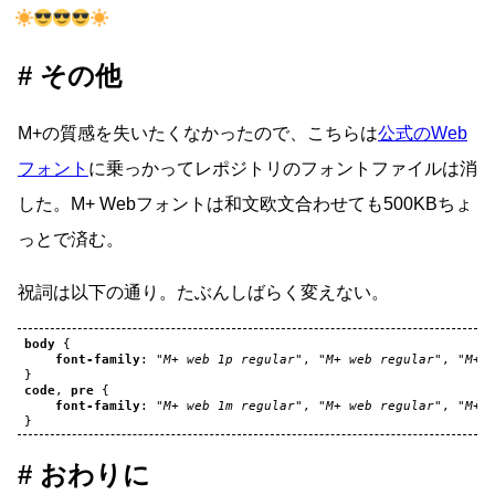
その他
M+の質感を失いたくなかったので、こちらは
公式のWeb
フォント
に乗っかってレポジトリのフォントファイルは消
した。M+ Webフォントは和文欧文合わせても500KBちょ
っとで済む。
祝詞は以下の通り。たぶんしばらく変えない。
body
{
font-family
:
"M+ web 1p regular"
,
"M+ web regular"
,
"M+ 
}
code
,
pre
{
font-family
:
"M+ web 1m regular"
,
"M+ web regular"
,
"M+ 
}
おわりに