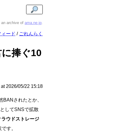
s an archive of
ama.ne.jp
.
フィード
ごれんらく
に捧ぐ10
at
2026/05/22 15:18
突然BANされたとか、
としてSNSで拡散
クラウドストレージ
状です。