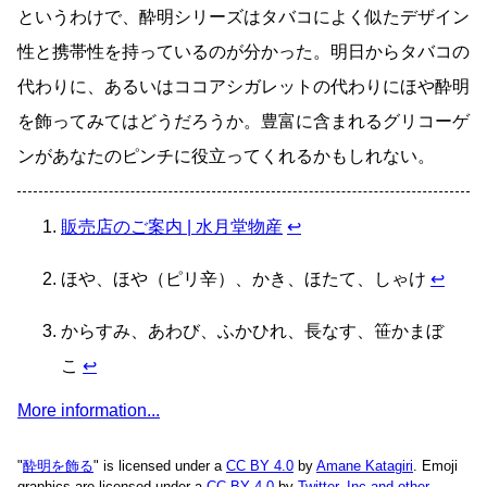
というわけで、酔明シリーズはタバコによく似たデザイン
性と携帯性を持っているのが分かった。明日からタバコの
代わりに、あるいはココアシガレットの代わりにほや酔明
を飾ってみてはどうだろうか。豊富に含まれるグリコーゲ
ンがあなたのピンチに役立ってくれるかもしれない。
販売店のご案内 | 水月堂物産
↩
ほや、ほや（ピリ辛）、かき、ほたて、しゃけ
↩
からすみ、あわび、ふかひれ、長なす、笹かまぼ
こ
↩
More information...
"
酔明を飾る
" is licensed under a
CC BY 4.0
by
Amane Katagiri
. Emoji
graphics are licensed under a
CC BY 4.0
by
Twitter, Inc and other