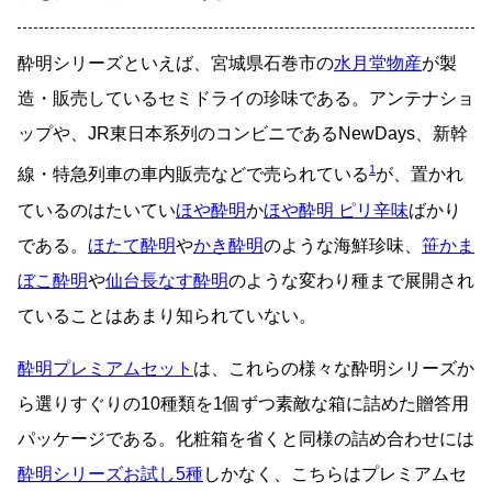
酔明シリーズといえば、宮城県石巻市の
水月堂物産
が製
造・販売しているセミドライの珍味である。アンテナショ
ップや、JR東日本系列のコンビニであるNewDays、新幹
1
線・特急列車の車内販売などで売られている
が、置かれ
ているのはたいてい
ほや酔明
か
ほや酔明 ピリ辛味
ばかり
である。
ほたて酔明
や
かき酔明
のような海鮮珍味、
笹かま
ぼこ酔明
や
仙台長なす酔明
のような変わり種まで展開され
ていることはあまり知られていない。
酔明プレミアムセット
は、これらの様々な酔明シリーズか
ら選りすぐりの10種類を1個ずつ素敵な箱に詰めた贈答用
パッケージである。化粧箱を省くと同様の詰め合わせには
酔明シリーズお試し5種
しかなく、こちらはプレミアムセ