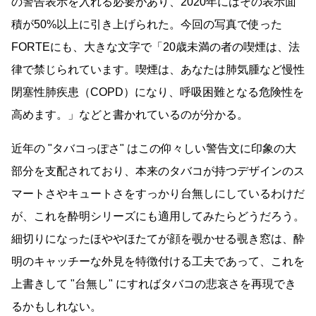
の警告表示を入れる必要があり、2020年にはその表示面
積が50%以上に引き上げられた。今回の写真で使った
FORTEにも、大きな文字で「20歳未満の者の喫煙は、法
律で禁じられています。喫煙は、あなたは肺気腫など慢性
閉塞性肺疾患（COPD）になり、呼吸困難となる危険性を
高めます。」などと書かれているのが分かる。
近年の
タバコっぽさ
はこの仰々しい警告文に印象の大
部分を支配されており、本来のタバコが持つデザインのス
マートさやキュートさをすっかり台無しにしているわけだ
が、これを酔明シリーズにも適用してみたらどうだろう。
細切りになったほややほたてが顔を覗かせる覗き窓は、酔
明のキャッチーな外見を特徴付ける工夫であって、これを
上書きして
台無し
にすればタバコの悲哀さを再現でき
るかもしれない。