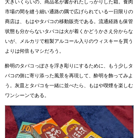
大きいくらいの、商品名が書かれたしっかりした箱。食肉
市場の間を縫う細い通路の隅で広げられている一日限りの
商店は、もはやタバコの移動販売である。流通経路も保管
状態も分からないタバコは火が着くかどうかさえ分からな
いが、メルカリで粗製アルコール入りのウィスキーを買う
よりは何倍もマシだろう。
酔明のタバコっぽさを浮き彫りにするために、もう少しタ
バコの側に寄り添った風景を再現して、酔明を飾ってみよ
う。灰皿とタバコを一緒に並べたら、もはや喫煙を楽しむ
ワンシーンである。