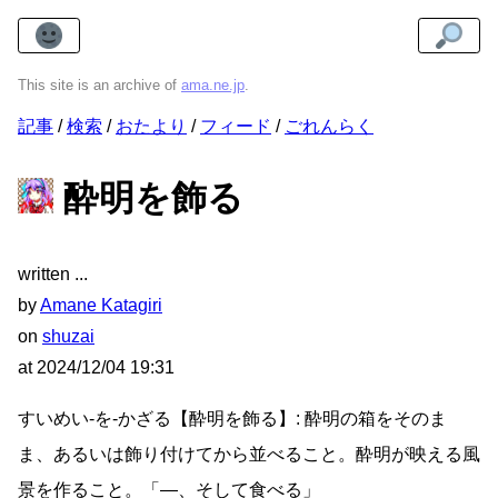
This site is an archive of
ama.ne.jp
.
記事
検索
おたより
フィード
ごれんらく
酔明を飾る
written
by
Amane Katagiri
on
shuzai
at
2024/12/04 19:31
すいめい-を-かざる【酔明を飾る】: 酔明の箱をそのま
ま、あるいは飾り付けてから並べること。酔明が映える風
景を作ること。「―、そして食べる」