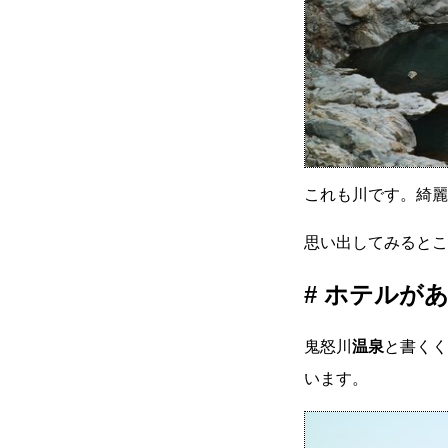
これも川です。綺麗
思い出してみるとこ
ホテルが
鬼怒川
温泉
と書くく
います。