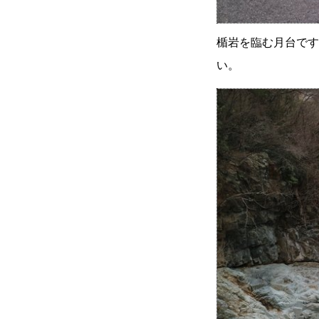
楯岩を臨む月台です
い。