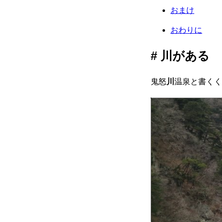
おまけ
おわりに
川がある
鬼怒
川
温泉と書くく