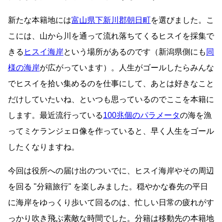
新たな本籍地には
富山県下新川郡朝日町
を選びました。こ
こには、山から川を通って流れ落ちてくるヒスイを採集で
きる
ヒスイ海岸
という場所があるのです（新潟県側にも
同
様の海岸
が広がっています）。人生がゴールしたらみんな
でヒスイを拾い集めるのを仕事にして、あとは好きなこと
だけしていたいね、といつも思っているのでここを本籍に
します。最近流行っている
100兆個のパラメータ
の海を漁
ってミケランジェロ像を作っていると、早く人生をゴール
したくなりますね。
今回は役所への届け出のついでに、ヒスイ海岸やその周辺
を回る
分籍旅行
を楽しみました。穏やかな春先の平日
に海岸をゆっくり歩いて回るのは、忙しい日常の疲れがす
っかり吹き飛ぶ素敵な時間でした。分籍は移動先の本籍地