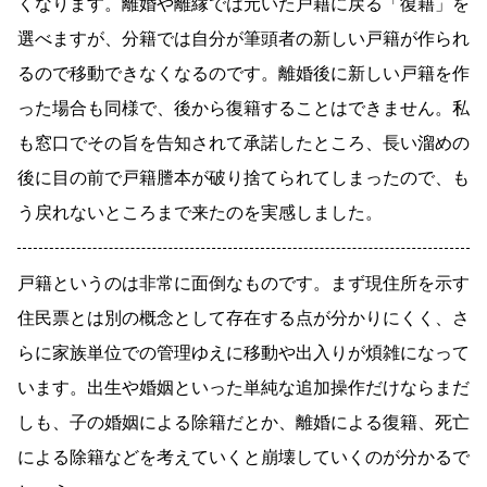
くなります。離婚や離縁では元いた戸籍に戻る「復籍」を
選べますが、分籍では自分が筆頭者の新しい戸籍が作られ
るので移動できなくなるのです。離婚後に新しい戸籍を作
った場合も同様で、後から復籍することはできません。私
も窓口でその旨を告知されて承諾したところ、長い溜めの
後に目の前で戸籍謄本が破り捨てられてしまったので、も
う戻れないところまで来たのを実感しました。
戸籍というのは非常に面倒なものです。まず現住所を示す
住民票とは別の概念として存在する点が分かりにくく、さ
らに家族単位での管理ゆえに移動や出入りが煩雑になって
います。出生や婚姻といった単純な追加操作だけならまだ
しも、子の婚姻による除籍だとか、離婚による復籍、死亡
による除籍などを考えていくと崩壊していくのが分かるで