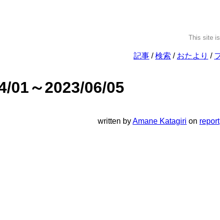
This site i
記事
検索
おたより
4/01～2023/06/05
written
by
Amane Katagiri
on
report