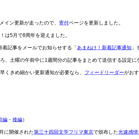
メイン更新が走ったので、
寄付
ページを更新しました。
！は5月で8周年を迎えました。
新着記事をメールでお知らせする「
あまねけ！新着記事通知
」
ろ、土曜の午前中に1週間分の記事をまとめて送信する設定に
早くきめ細かい更新通知が必要なら、
フィードリーダー
がおす
前編
・
後編
）
年5月に開催された
第三十四回文学フリマ東京
で頒布した
光速感情