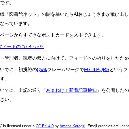
です。
織「図書館ネット」の闇を暴いたらAIおじょうさまが飛び出
なっています。
ページ
からすてきなポストカードを入手できます。
フィードのつかいかた
ト管理者、読者の双方に向けて、フィードへの祈りをしたため
いでに、初挑戦の
Qwik
フレームワークで
FGHI PQRS
というフ
す。
いでに、上記の通り「
あまねけ！新着記事通知
」を公開したの
さい。
5
" is licensed under a
CC BY 4.0
by
Amane Katagiri
. Emoji graphics are lice