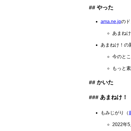
やった
ama.ne.jp
のド
あまねけ
あまねけ！の
今のとこ
もっと素
かいた
あまねけ！
もみじがり（
2022