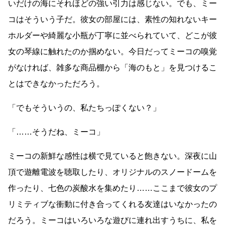
いだけの海にそれほどの強い引力は感じない。でも、ミー
コはそういう子だ。彼女の部屋には、素性の知れないキー
ホルダーや綺麗な小瓶が丁寧に並べられていて、どこが彼
女の琴線に触れたのか掴めない。今日だってミーコの嗅覚
がなければ、雑多な商品棚から「海のもと」を見つけるこ
とはできなかっただろう。
「でもそういうの、私たちっぽくない？」
「
……
そうだね、ミーコ」
ミーコの新鮮な感性は横で見ていると飽きない。深夜に山
頂で遊離電波を聴取したり、オリジナルのスノードームを
作ったり、七色の炭酸水を集めたり
……
ここまで彼女のプ
リミティブな衝動に付き合ってくれる友達はいなかったの
だろう。ミーコはいろいろな遊びに連れ出すうちに、私を