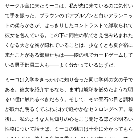
サークル室に来たミーコは、私が先に来ているのに気付い
て手を振った。ブラウンのボアブルゾンと白いアランニッ
トの柔らかさが、はっきりしたコントラストで縁取られて
彼女を包んでいる。この下に同性の私でさえ包み込まれた
くなる大きな胸が隠れていることは、少なくとも夏合宿に
来たことがある部員たちは
――
隣の机でカードゲームして
いる男子部員二人も
――
よく分かっているはずだ。
ミーコは入学をきっかけに知り合った同じ学科の女の子で
ある。彼女を紹介するなら、まずは琥珀を嵌めたような明
るい瞳に触れるべきだろう。そして、その宝石の目と調和
が取れた明るくてふわふわで軽やかなセミロングヘア。最
後に、私のような人見知りの心をこじ開けるほどの明るい
性格について話せば、ミーコの魅力は十分に分かってもら