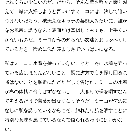
それくらい少ないのだ。だから、そんな壁を軽々と乗り越
えて一緒に入浴しようと言い出すミーコには、決して追い
つけないだろう。破天荒なキャラの芸能人みたいに、誰か
をお風呂に誘うなんて表面だけ真似してみても、上手くい
かないものだ。ミーコが私の知らない友達とおしゃべりし
ているとき、諦めに似た羨ましさでいっぱいになる。
私はミーコに水着を持っていないことと、冬に水着を売っ
ている店はほとんどないこと、既に夕方で店を探し回る余
裕はないことを順番にたどたどしく告げた。ミーコの水着
が私の体格に合うはずがないし、二人きりで裸を晒すなん
て考えるだけで言葉が出なくなりそうだ。ミーコが何の気
なしに私を誘っているからこそ、触れたり肌を晒すことに
特別な意味を感じているなんて悟られるわけにはいかな
い。