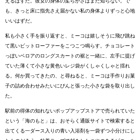
えるはずだ。彼女の身体の柔らかさはまだ知らない。で
も、きっと床に指先さえ届かない私の身体よりずっと心地
いいはずだ。
私も小さく手を振り返すと、ミーコは嬉しそうに飛び跳ね
て黒いビットローファーをこつこつ鳴らす。チョコレート
っぽいベロアのロングスカートの裾と一緒に、左手に提げ
ていた薄くて小さな黄色いレジ袋がくしゃくしゃと揺れ
る。何か買ってきたの、と尋ねると、ミーコは手作りお菓
子の詰め合わせみたいにぴんと張った小さな袋を取り出し
た。
駅前の得体の知れないポップアップストアで売られていた
という「海のもと」は、おそらく通販サイトで検索すると
出てくる一ダース入りの青い入浴剤を一袋ずつ小分けにし