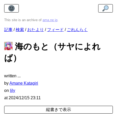
This site is an archive of
ama.ne.jp
.
記事
検索
おたより
フィード
ごれんらく
海のもと（サヤによれ
ば）
written
by
Amane Katagiri
on
lily
at
2024/12/15 23:11