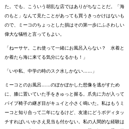
た。でも、こういう胡乱な店ではありがちなことだ。「海
のもと」なんて見たことがあっても買うきっかけはないも
ので、ミーコのちょっとした損はその第一歩にふさわしい
偉大な犠牲と言ってもよい。
「ねーサヤ。これ使って一緒にお風呂入らない？ 水着と
か着たら海に来てる気分になるかも！」
「いや私、中学の時のスク水しかない
……
」
ミーコとのお風呂
……
のぽかぽかした想像を逃がすため
に、膝に置いていた手をきゅっと握る。爪先に力が入って
パイプ椅子の継ぎ目がキュイと小さく鳴いた。私はもうミ
ーコと知り合って二年になるけど、友達にどうボディタッ
チすればいいかさえ見当も付かない。私の人間的な経験は