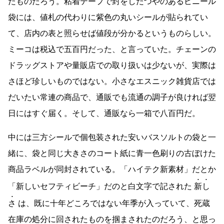
たものだろう。粘着テープで封をしたつやのあるビニール
袋には、値札の代わりに紫色の丸いシールが貼られてい
て、店内の表と照らせば値段が分かるというものらしい。
ミーコは税込で五百円だった、と言っていた。チェーンの
ドラッグストアや量販店での取り扱いは少ないが、実際は
さほど珍しいものではない。小さなエスニック雑貨店では
だいたい常連の商品で、通販でも流通の調子が良ければ翌
日にはすぐ届く。そして、通販なら一箱で八百円だ。
中には三方シールで個包装された安いバスソルトの袋と一
緒に、袋と同じ大きさのコート紙に青一色刷りの古ぼけた
商品ラベルが同封されている。「ハイテク新素材」だとか
「新しいセフティビーチ」だのと白文字で記された
新し
さ
は、既に十年どころではない年季が入っていて、死蔵
在庫の処分に回されたものを掴まされたのだろう、と思っ