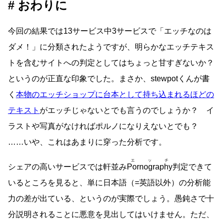
おわりに
今回の結果では13サービス中3サービスで「エッチなのは
ダメ！」に分類されたようですが、明らかなエッチテキス
トを含むサイトへの判定としてはちょっと甘すぎないか？
というのが正直な印象でした。まさか、stewpotくんが書
く
本物のエッチショップに台本として持ち込まれるほどの
テキスト
がエッチじゃないとでも言うのでしょうか？ イ
ラストや写真がなければポルノになりえないとでも？
……いや、これはあまりに穿った分析です。
エッチ
シェアの高いサービスでは軒並み
Pornography
判定できて
いるところを見ると、単に日本語（=英語以外）の分析能
力の差が出ている、というのが実際でしょう。愚鈍さで十
分説明されることに悪意を見出してはいけません。ただ、