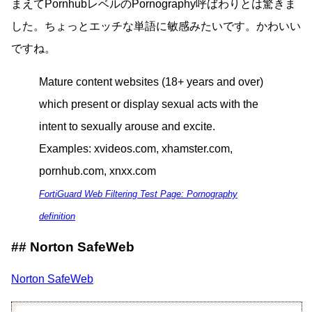
まえてPornhubレベルのPornography呼ばわりとは驚きま
した。ちょっとエッチな単語に敏感みたいです。かわいい
ですね。
Mature content websites (18+ years and over)
which present or display sexual acts with the
intent to sexually arouse and excite.
Examples: xvideos.com, xhamster.com,
pornhub.com, xnxx.com
FortiGuard Web Filtering Test Page: Pornography
definition
Norton SafeWeb
Norton SafeWeb