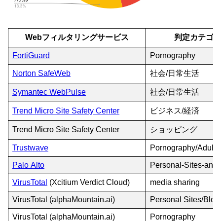
Webフィルタリングサービス
判定カテゴ
FortiGuard
Pornography
Norton SafeWeb
社会/日常生活
Symantec WebPulse
社会/日常生活
Trend Micro Site Safety Center
ビジネス/経済
Trend Micro Site Safety Center
ショッピング
Trustwave
Pornography/Adult 
Palo Alto
Personal-Sites-and
VirusTotal
(Xcitium Verdict Cloud)
media sharing
VirusTotal (alphaMountain.ai)
Personal Sites/Blog
VirusTotal (alphaMountain.ai)
Pornography