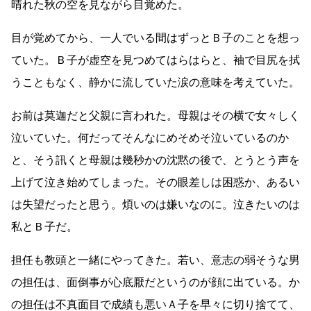
晴れた秋の空を見ながら目覚めた。
目が覚めてから、一人でいる間はずっとＢ子のことを想っ
ていた。Ｂ子が虚空を見つめてはらはらと、袖で目尻を拭
うこともなく、静かに流していた涙の意味を考えていた。
お前は莫迦だと父親に言われた。母親はその横で女々しく
泣いていた。何だってそんなにめそめそ泣いているのか
と、そう訊くと母親は幾秒かの沈黙の後で、とうとう声を
上げて泣き始めてしまった。その眼差しは困惑か、あるい
は失望だったと思う。煩いのは嫌いなのに。泣きたいのは
私とＢ子だ。
担任も教頭と一緒にやってきた。若い、意志の弱そうな男
の担任は、面倒事が心底厭だというのが顔に出ている。か
の担任は不真面目で成績も悪いＡ子を早々に切り捨てて、