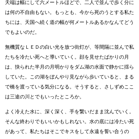
天端は幅にして六メートルほどで、二人で並んで歩く分に
は何の不自由もない。もっとも、今から死のうとする私た
ちには、天国へ続く道の幅が何メートルあるかなんてどう
でもよいのだ。
無機質なＬＥＤの白い光を放つ街灯が、等間隔に並んで私
たちを冷たい死へと導いていく。顔を見せたばかりの月
は、抉られた半月の月明かりをダム湖の水面で静かに揺ら
していた。この湖をぼんやり見ながら歩いていると、まる
で橋を渡っている気分になる。そうすると、さしずめここ
は三途の川とでもいったところか。
よく冷えた水に、深く深く、手を繋いだまま沈んでいく。
そんな終わりでもいいかもしれない。水の底には冷たい死
があって、私たちはそこでキスをして永遠を誓い合うの