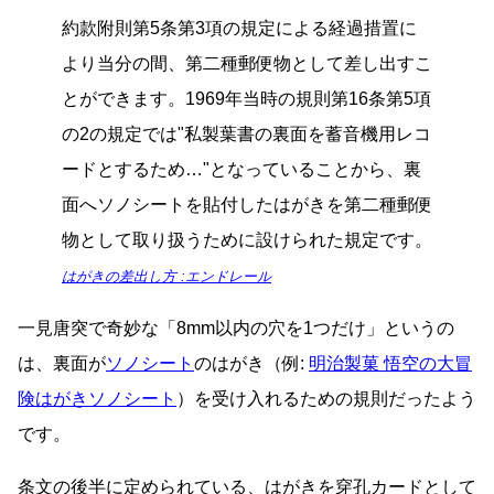
約款附則第5条第3項の規定による経過措置に
より当分の間、第二種郵便物として差し出すこ
とができます。1969年当時の規則第16条第5項
の2の規定では"私製葉書の裏面を蓄音機用レコ
ードとするため…"となっていることから、裏
面へソノシートを貼付したはがきを第二種郵便
物として取り扱うために設けられた規定です。
はがきの差出し方 :エンドレール
一見唐突で奇妙な「8mm以内の穴を1つだけ」というの
は、裏面が
ソノシート
のはがき（例:
明治製菓 悟空の大冒
険はがきソノシート
）を受け入れるための規則だったよう
です。
条文の後半に定められている、はがきを穿孔カードとして