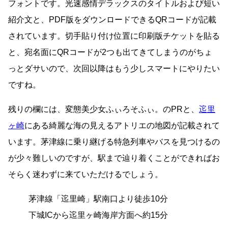
フォントです。光速感情デラックスのタイトルおよび短い
紹介文と、PDF版をダウンロードできるQRコードが記載
されています。切手貼り付け位置に印刷版チケットを貼る
と、宛名面にQRコードが2つも出てきてしまうのがちょ
っとダサいので、次回以降はもう少しスマートにやりたい
ですね。
残りの欄には、変態美少女ふぃろそふぃ。のPRと、
迱里
ヶ崎
にある綺麗な海の見えるアトリエの地図が記載されて
います。茅津線に乗り継げる特急列車やバスを見つけるの
が少々難しいのですが、駅まで辿り着くことができればお
そらく迷わずに来ていただけるでしょう。
茅津線「迱里崎」駅南口より徒歩10分
下城ICから迱里ヶ崎海岸方面へ約15分