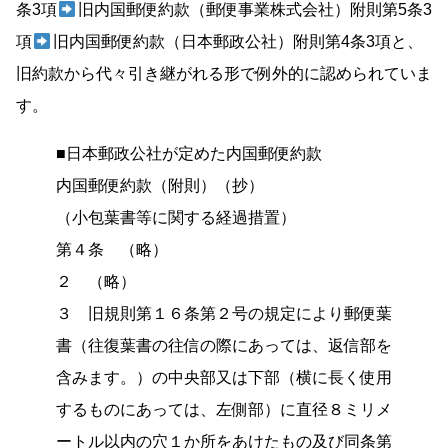
条3項
旧内国郵便約款（郵便事業株式会社）附則第5条3
項
旧内国郵便約款（日本郵政公社）附則第4条3項と、
旧約款から代々引き継がれる形で例外的に認められていま
す。
■日本郵政公社が定めた内国郵便約款
内国郵便約款（附則）（抄）
（小包葉書等に関する経過措置）
第４条 （略）
２ （略）
３ 旧規則第１６条第２号の規定により郵便葉
書（往復葉書の往信の際にあっては、返信部を
含みます。）の中央部又は下部（横に長く使用
するものにあっては、左側部）に直径８ミリメ
ートル以内の穴１か所をあけたもの及び同条第