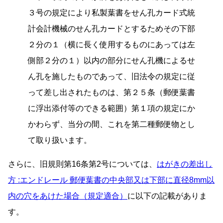
３号の規定により私製葉書をせん孔カード式統
計会計機械のせん孔カードとするためその下部
２分の１（横に長く使用するものにあっては左
側部２分の１）以内の部分にせん孔機によるせ
ん孔を施したものであって、旧法令の規定に従
って差し出されたものは、第２５条（郵便葉書
に浮出添付等のできる範囲）第１項の規定にか
かわらず、当分の間、これを第二種郵便物とし
て取り扱います。
さらに、旧規則第16条第2号については、
はがきの差出し
方 :エンドレール 郵便葉書の中央部又は下部に直径8mm以
内の穴をあけた場合（規定適合）
に以下の記載がありま
す。