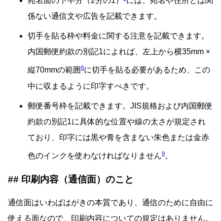
宛名面の下半分（2分の1）
には、宛名や住所とは関
係ない通信文や広告を記載できます。
切手を貼る枠や料金に関する注意を記載できます。
内国郵便約款の別記1によれば、左上から横35mm ×
8
縦70mmの範囲
に切手を貼る必要があるため、この
中に収まるように印字すべきです。
郵便番号枠を記載できます。JIS規格および内国郵便
約款の別記1に具体的な位置や線の太さが規定され
ており、印字には黒や青を含まない朱色または金赤
9
色のインクを使わなければなりません
。
印刷内容（通信面）のこと
通信面はいわばはがきの本質であり、通信のために自由に
使える面なので、印刷内容についての規定はありません。