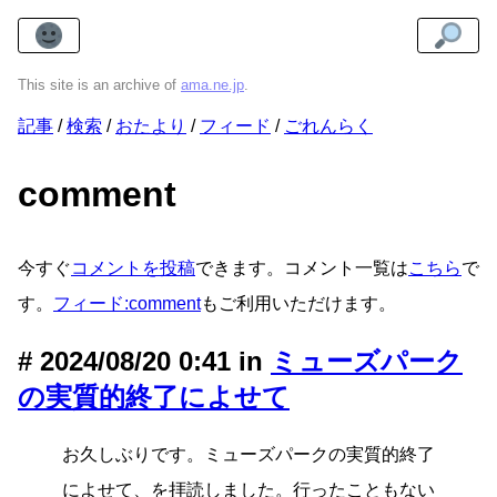
This site is an archive of
ama.ne.jp
.
記事
検索
おたより
フィード
ごれんらく
comment
今すぐ
コメントを投稿
できます。コメント一覧は
こちら
で
す。
フィード:comment
もご利用いただけます。
2024/08/20 0:41 in
ミューズパーク
の実質的終了によせて
お久しぶりです。ミューズパークの実質的終了
によせて、を拝読しました。行ったこともない