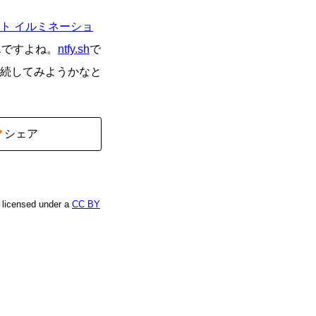
ト イルミネーショ
んですよね。
ntfy.sh
で
続してみようかなと
シェア
e licensed under a
CC BY