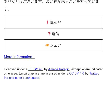
ありがとうございます。よい春が来ることを祈っていま
す。
読んだ
返信
シェア
More information...
Licensed under a
CC BY 4.0
by
Amane Katagiri
, except where indicated
otherwise. Emoji graphics are licensed under a
CC BY 4.0
by
Twitter,
Inc and other contributors
.