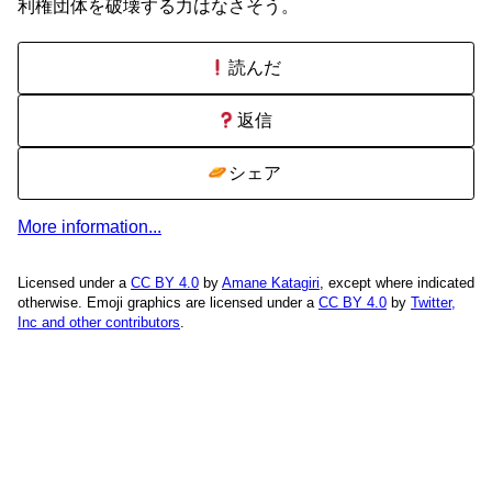
利権団体を破壊する力はなさそう。
読んだ
返信
シェア
More information...
Licensed under a
CC BY 4.0
by
Amane Katagiri
, except where indicated
otherwise. Emoji graphics are licensed under a
CC BY 4.0
by
Twitter,
Inc and other contributors
.