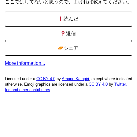
ここではしてないと思うので、よければ教えてください。
読んだ
返信
シェア
More information...
Licensed under a
CC BY 4.0
by
Amane Katagiri
, except where indicated
otherwise. Emoji graphics are licensed under a
CC BY 4.0
by
Twitter,
Inc and other contributors
.